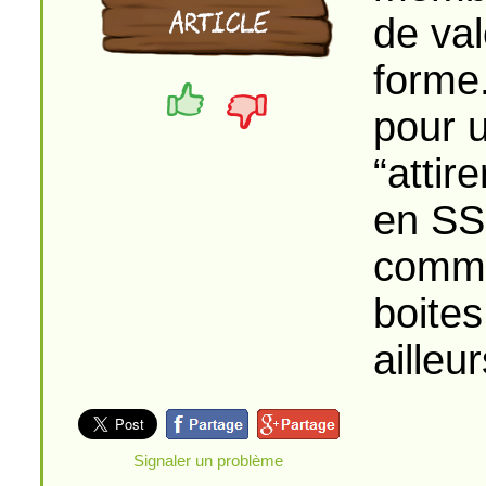
de val
forme.
pour u
“attir
en SSI
comme
boite
aille
Signaler un problème