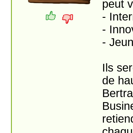
peut v
- Inte
- Inno
- Jeu
Ils se
de hau
Bertr
Busine
retien
chaqu