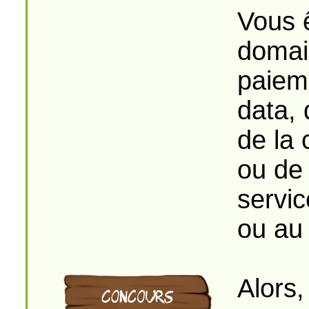
Vous ê
domai
paieme
data,
de la 
ou de 
servic
ou au
Alors,