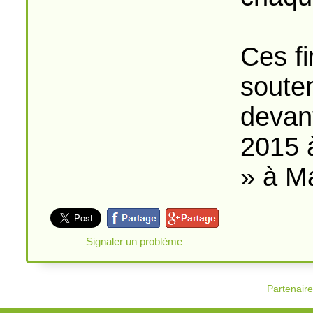
Ces fi
souten
devant
2015 
» à Ma
Signaler un problème
Partenair