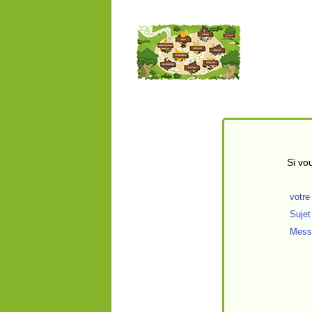
Si vo
votre
Sujet
Mess