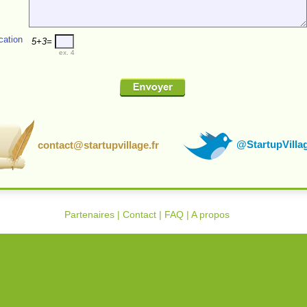
ication
5+3=
ex. 4
@StartupVilla
contact@startupvillage.fr
Partenaires
|
Contact
|
FAQ
|
A propos