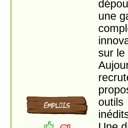
dépou
une g
compl
innova
sur le
Aujour
recru
propo
outils
inédit
Une d