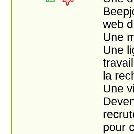
Beepjo
web du
Une m
Une li
travai
la re
Une v
Deveni
recrut
pour c