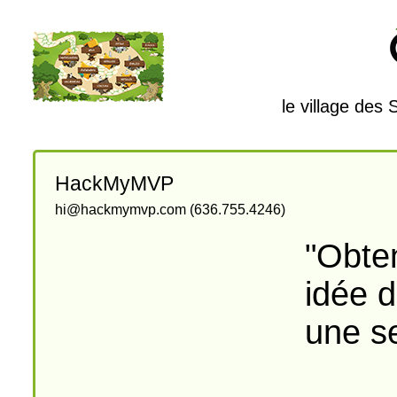
le village des
HackMyMVP
hi@hackmymvp.com (636.755.4246)
"Obten
idée d
une se