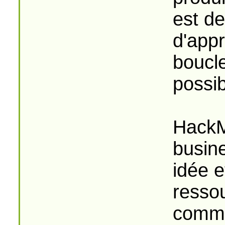
est d
d'appr
boucle
possib
HackM
busin
idée e
resso
comme