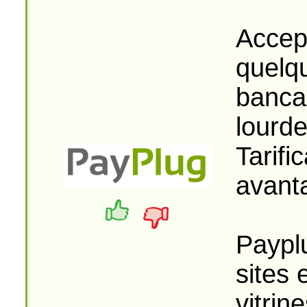
Accept
quelqu
bancai
lourde
Tarifi
avant
Paypl
sites
vitrin