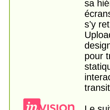
sa hié
écrans
s’y re
Uploa
design
pour 
statiq
intera
transi
Le sui