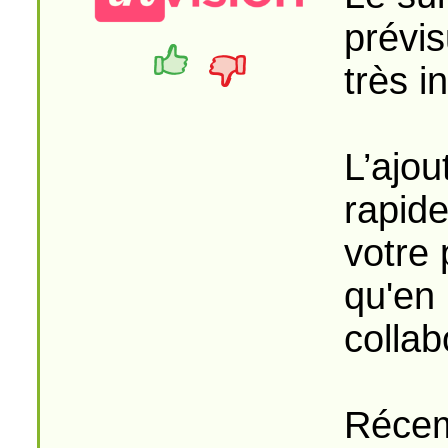
prévis
très in
L’ajou
rapid
votre 
qu'en 
collab
Récem