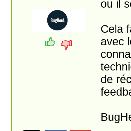
ou il 
Cela f
avec l
conna
techn
de ré
feedb
BugHer