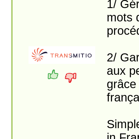
1/ Gér
mots 
procéd
2/ Gar
aux p
grâce
frança
Simpl
in Fra