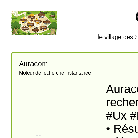
le village des
Auracom
Moteur de recherche instantanée
Aurac
reche
#Ux #E
• Résu