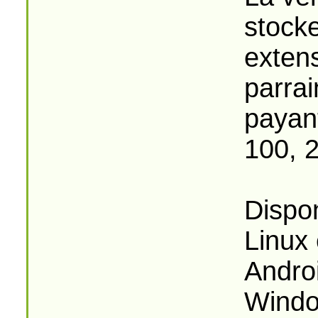
stock
exten
parrai
payan
100, 
Dispo
Linux 
Andro
Windo