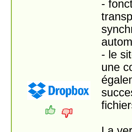
- fon
trans
synch
autom
- le s
une co
égale
succe
fichier
La ver